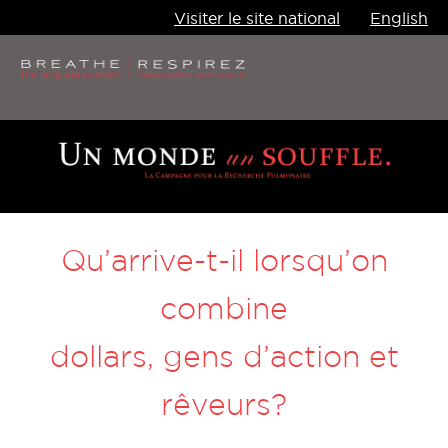
Visiter le site national
English
Jump
to
navigation
Qu’arrive-t-il lorsqu’on
combine
dollars, gens d’action et
rêveurs?