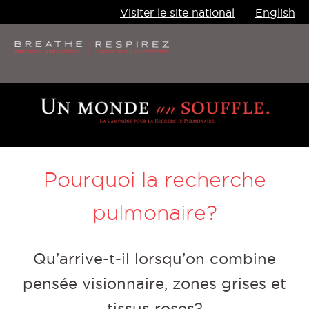
Visiter le site national
English
Jump
to
navigation
Pourquoi la recherche
pulmonaire?
Qu’arrive-t-il lorsqu’on combine
pensée visionnaire, zones grises et
tissus roses?