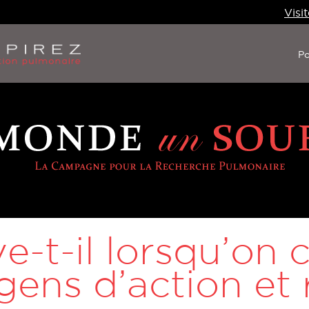
Visit
Po
ve-t-il lorsqu’on
 gens d’action et