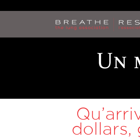
Jump
to
navigation
Qu’arri
dollars,