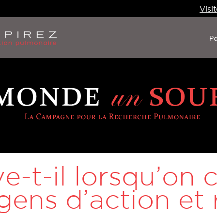
Visit
Po
ve-t-il lorsqu’on
 gens d’action et