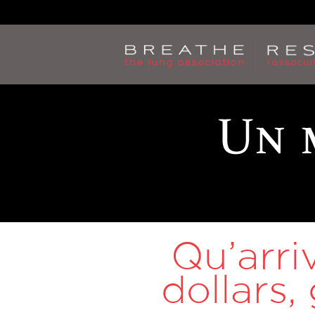
Jump
to
navigation
Qu’arri
dollars,